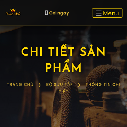
Menu
Gọi ngay
CHI TIẾT SẢN
PHẨM
TRANG CHỦ
BỘ SƯU TẬP
THÔNG TIN CHI
❯
❯
TIẾT