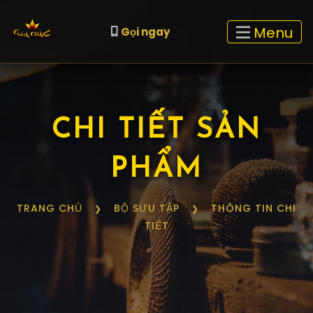
Menu
Gọi ngay
CHI TIẾT SẢN
PHẨM
TRANG CHỦ
BỘ SƯU TẬP
THÔNG TIN CHI
❯
❯
TIẾT