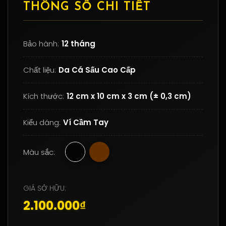
THÔNG SỐ CHI TIẾT
Bảo hành:
12 tháng
Chất liệu:
Da Cá Sấu Cao Cấp
Kích thước:
12 cm x 10 cm x 3 cm (± 0,3 cm)
Kiểu dáng:
Ví Cầm Tay
Màu sắc:
GIÁ SỞ HỮU:
2.100.000₫