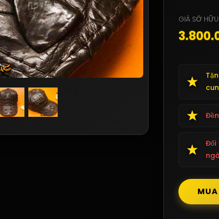
GIÁ SỞ HỮU
3.800.
Tặn
cun
Đền
Đổi
ng