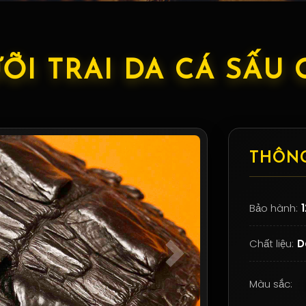
ỠI TRAI DA CÁ SẤU 
THÔNG
Bảo hành:
Chất liệu:
D
Next
Màu sắc: