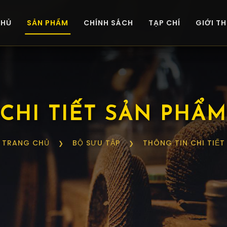
CHỦ
SẢN PHẨM
CHÍNH SÁCH
TẠP CHÍ
GIỚI TH
CHI TIẾT SẢN PHẨM
TRANG CHỦ
BỘ SƯU TẬP
THÔNG TIN CHI TIẾT
❯
❯