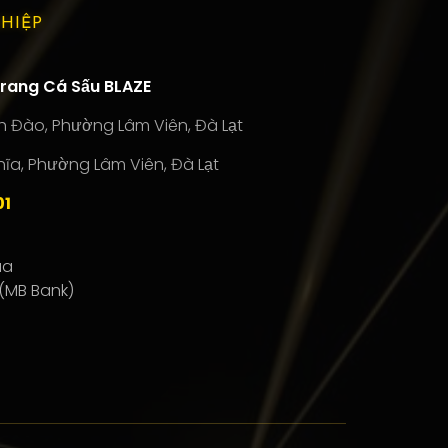
HIỆP
rang Cá Sấu BLAZE
 Đào, Phường Lâm Viên, Đà Lạt
ghĩa, Phường Lâm Viên, Đà Lạt
01
úa
(MB Bank)