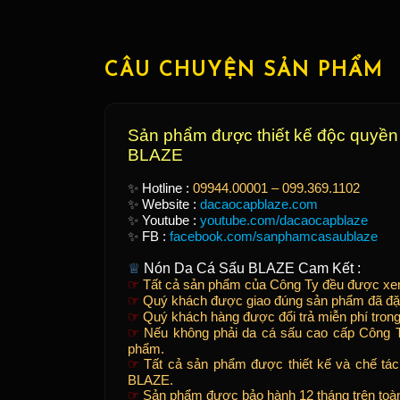
CÂU CHUYỆN SẢN PHẨM
Sản phẩm được thiết kế độc quyền
BLAZE
✨
Hotline :
09944.00001 – 099.369.1102
✨
Website :
dacaocapblaze.com
✨
Youtube :
youtube.com/dacaocapblaze
✨
FB :
facebook.com/sanphamcasaublaze
♕
Nón Da Cá Sấu BLAZE Cam Kết :
☞
Tất cả sản phẩm của Công Ty đều được xem
☞
Quý khách được giao đúng sản phẩm đã đặt, 
☞
Quý khách hàng được đổi trả miễn phí trong
☞
Nếu không phải da cá sấu cao cấp Công Ty
phẩm.
☞
Tất cả sản phẩm được thiết kế và chế tác
BLAZE.
☞
Sản phẩm được bảo hành 12 tháng trên toà