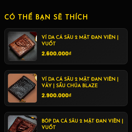
CÓ THỂ BẠN SẼ THÍCH
VÍ DA CÁ SẤU 2 MẶT ĐAN VIỀN |
VUỐT
2.600.000₫
VÍ DA CÁ SẤU 2 MẶT ĐAN VIỀN |
VẢY | SẤU CHÚA BLAZE
2.900.000₫
BÓP DA CÁ SẤU 2 MẶT ĐAN VIỀN |
VUỐT