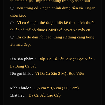
da êm như lụa - mịn như nhung trên bộ da cá sấu.
👉
Bên trong có 2 ngăn chính đựng tiền và 1 ngăn
khóa kéo.
👉
Ví có 6 ngăn thẻ được thiết kế theo kích thước
chuẩn có thể bỏ được CMND và cavet xe máy cũ.
👉
Da có độ đàn hồi cao. Càng sử dụng càng bóng,
lên màu đẹp.
Tên sản phẩm :
Bóp Da Cá Sấu 2 Mặt Bọc Viền -
Da Bụng Cá Sấu
Tên gọi khác :
Ví Da Cá Sấu 2 Mặt Bọc Viền
Kích Thước :
11,5 cm x 9,5 cm (± 0,3 cm)
Chất liệu :
Da Cá Sấu Cao Cấp