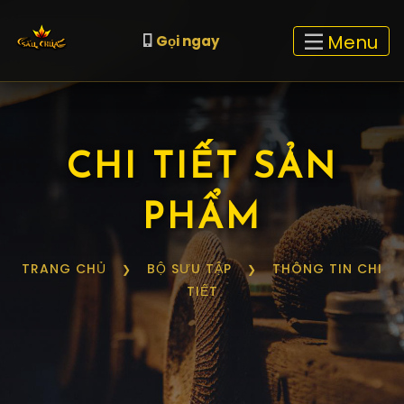
Menu
Gọi ngay
CHI TIẾT SẢN
PHẨM
TRANG CHỦ
BỘ SƯU TẬP
THÔNG TIN CHI
❯
❯
TIẾT